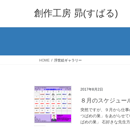
コ
ナ
ン
ビ
創作工房 昴(すばる)
テ
ゲ
ン
ー
ツ
シ
へ
ョ
ス
ン
キ
に
ッ
移
HOME
浮世絵ギャラリー
プ
動
2017年8月2日
８月のスケジュー
突然ですが、９月から仕事
つばめの巣」をあがらせて
ばめの巣」 石好きな先生方