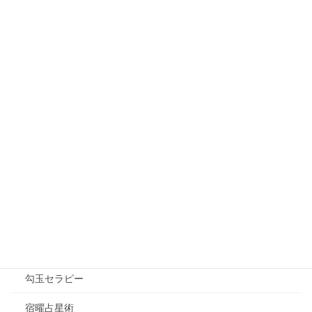
機織り
運気を上げるアクセサリー
勾玉オルゴナイト
女神巻き®
宇宙の螺旋巻き
魔法のイヤーカフ
運気を上げる道具
ルノルマンカード
八百万の神オラクルカード
勾玉セラピー
宿曜占星術