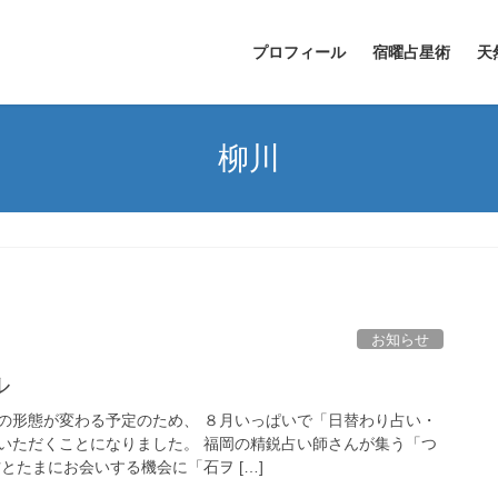
プロフィール
宿曜占星術
天
柳川
お知らせ
ル
の形態が変わる予定のため、 ８月いっぱいで「日替わり占い・
いただくことになりました。 福岡の精鋭占い師さんが集う「つ
とたまにお会いする機会に「石ヲ […]