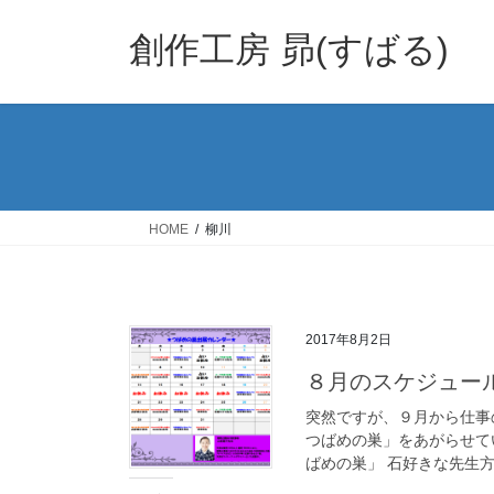
コ
ナ
ン
ビ
創作工房 昴(すばる)
テ
ゲ
ン
ー
ツ
シ
へ
ョ
ス
ン
キ
に
ッ
移
HOME
柳川
プ
動
2017年8月2日
８月のスケジュー
突然ですが、９月から仕事
つばめの巣」をあがらせて
ばめの巣」 石好きな先生方