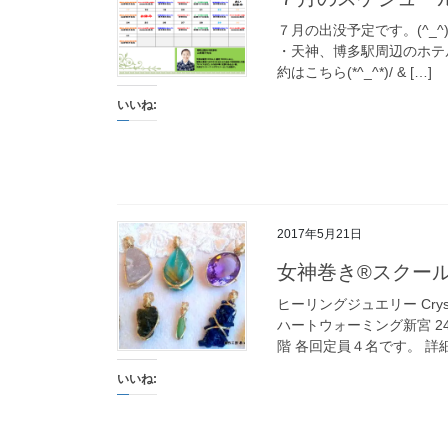
７月の出没予定です。(^_
・天神、博多駅周辺のホテ
約はこちら(*^_^*)/ & […]
いいね:
2017年5月21日
女神巻き®スクール
ヒーリングジュエリー Crys
ハートウォーミング新宮 2
階 各回定員４名です。 詳細
いいね: