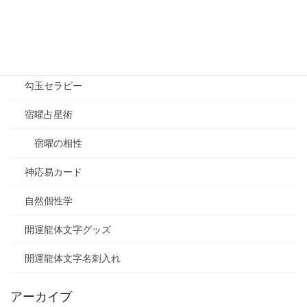
ルノルマンカード
八百万の神オラクルカード
勾玉セラピー
宿曜占星術
宿曜の相性
神応易カード
自然個性学
開運龍体文字グッズ
開運龍体文字名刺入れ
アーカイブ