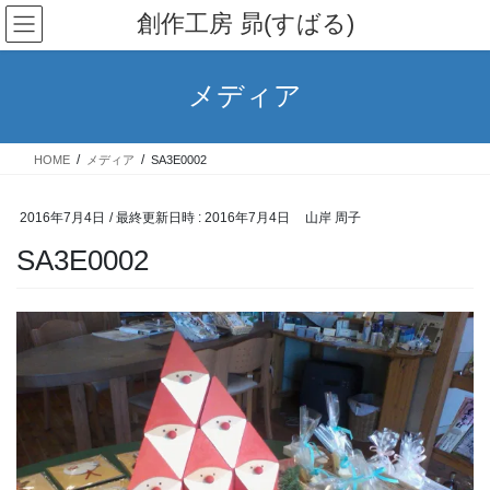
コ
ナ
創作工房 昴(すばる)
ン
ビ
テ
ゲ
ン
ー
メディア
ツ
シ
へ
ョ
ス
ン
HOME
メディア
SA3E0002
キ
に
ッ
移
プ
動
2016年7月4日
/ 最終更新日時 :
2016年7月4日
山岸 周子
SA3E0002