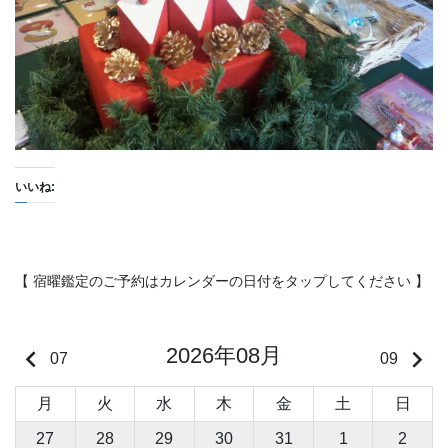
いいね:
【 宿曜鑑定のご予約はカレンダーの日付をタップしてください 】
2026年08月
keyboard_arrow_left
keyboard_arrow_right
07
09
月
火
水
木
金
土
日
27
28
29
30
31
1
2