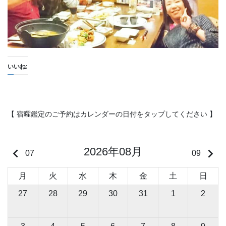
いいね:
【 宿曜鑑定のご予約はカレンダーの日付をタップしてください 】
2026年08月
keyboard_arrow_left
keyboard_arrow_right
07
09
月
火
水
木
金
土
日
27
28
29
30
31
1
2