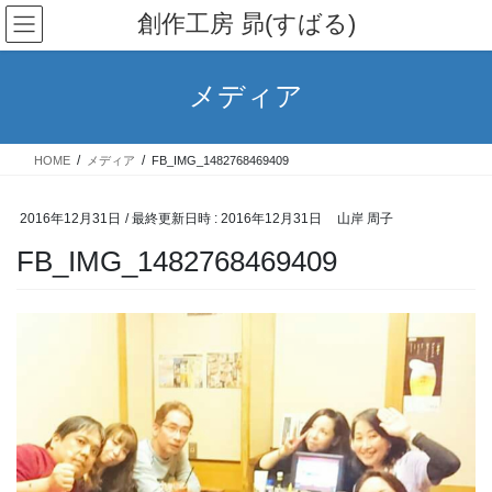
コ
ナ
創作工房 昴(すばる)
ン
ビ
テ
ゲ
ン
ー
メディア
ツ
シ
へ
ョ
ス
ン
HOME
メディア
FB_IMG_1482768469409
キ
に
ッ
移
プ
動
2016年12月31日
/ 最終更新日時 :
2016年12月31日
山岸 周子
FB_IMG_1482768469409